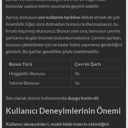
bonuslar sadece belirli oyunlarda geçerli olabilir.
Ayrıca, bonusun
son kullanım tarihine
dikkat etmek de çok
önemlidir. Eğer süre dolmadan bonusu kullanmazsanız, bu
fırsatı kaçırmış olursunuz. Bunun yanı sıra, bonusun çevrim
şartlarını da göz önünde bulundurmalısınız. Çevrim şartları,
bonusu çekebilmek için ne kadar bahis yapmanız gerektiğini
gösterir. Bu şartlar genellikle şöyle özetlenebilir:
Bonus Türü
Çevrim Şartı
Hoşgeldin Bonusu
3x
Yatırım Bonusu
5x
Son olarak, bonus kullanımında
duygu kontrolü
Kullanıcı Deneyimlerinin Önemi
Kullanıcı deneyimleri
, mobil bildirimlerin etkinliğini