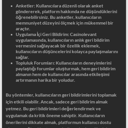
Anketler
: Kullanıcılara düzenli olarak anket
göndererek, platform hakkında ne düşündüklerini
öğrenebilirsiniz. Bu anketler, kullanıcıların
memnuniyet düzeyini ölçmek için mükemmel bir
araçtır.
Uygulama İçi Geri Bildirim
: Casinolevant
uygulamasında, kullanıcıların anlık geri bildirim
vermesini sağlayacak bir özellik eklemek,
kullanıcıların düşüncelerini kolayca paylaşmalarını
sağlar.
Topluluk Forumları
: Kullanıcıların deneyimlerini
paylaştığı forumlar oluşturmak, hem geri bildirim
almanın hem de kullanıcılar arasında etkileşimi
artırmanın harika bir yoludur.
Bu yöntemler, kullanıcıların geri bildirimlerini toplamak
için etkili olabilir. Ancak, sadece geri bildirim almak
yetmez. Bu geri bildirimleri
değerlendirmek
ve
uygulamak da kritik öneme sahiptir. Kullanıcıların
önerilerini dikkate almak, platformun kullanıcı dostu