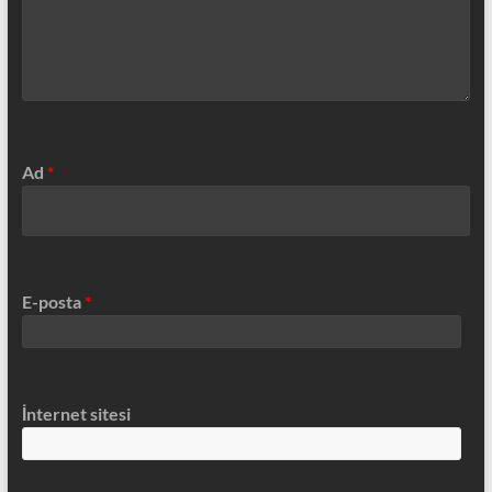
Ad
*
E-posta
*
İnternet sitesi