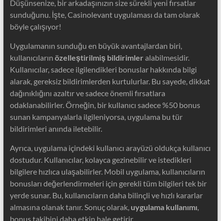
Düşünsenize, bir arkadaşınızın size sürekli yeni fırsatlar
sunduğunu. İşte, Casinolevant uygulaması da tam olarak
böyle çalışıyor!
Uygulamanın sunduğu en büyük avantajlardan biri,
kullanıcıların
özelleştirilmiş bildirimler
alabilmesidir.
Kullanıcılar, sadece ilgilendikleri bonuslar hakkında bilgi
alarak, gereksiz bildirimlerden kurtulurlar. Bu sayede, dikkat
dağınıklığını azaltır ve sadece önemli fırsatlara
odaklanabilirler. Örneğin, bir kullanıcı sadece %50 bonus
sunan kampanyalarla ilgileniyorsa, uygulama bu tür
bildirimleri anında iletebilir.
Ayrıca, uygulama içindeki kullanıcı arayüzü oldukça kullanıcı
dostudur. Kullanıcılar, kolayca gezinebilir ve istedikleri
bilgilere hızlıca ulaşabilirler. Mobil uygulama, kullanıcıların
bonusları değerlendirmeleri için gerekli tüm bilgileri tek bir
yerde sunar. Bu, kullanıcıların daha bilinçli ve hızlı kararlar
almasına olanak tanır. Sonuç olarak,
uygulama kullanımı
,
bonus takibini daha etkin hale getirir.