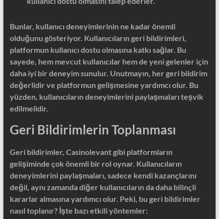
kullanıcı dostu olmasını talep ederler.
Bunlar, kullanıcı deneyimlerinin ne kadar önemli
olduğunu gösteriyor. Kullanıcıların geri bildirimleri,
platformun kullanıcı dostu olmasına katkı sağlar. Bu
sayede, hem mevcut kullanıcılar hem de yeni gelenler için
daha iyi bir deneyim sunulur. Unutmayın,
her geri bildirim
değerlidir
ve platformun gelişmesine yardımcı olur. Bu
yüzden, kullanıcıların deneyimlerini paylaşmaları teşvik
edilmelidir.
Geri Bildirimlerin Toplanması
Geri bildirimler
, Casinolevant gibi platformların
gelişiminde çok önemli bir rol oynar. Kullanıcıların
deneyimlerini paylaşmaları, sadece kendi kazançlarını
değil, aynı zamanda diğer kullanıcıların da daha bilinçli
kararlar almasına yardımcı olur. Peki, bu geri bildirimler
nasıl toplanır? İşte bazı etkili yöntemler: