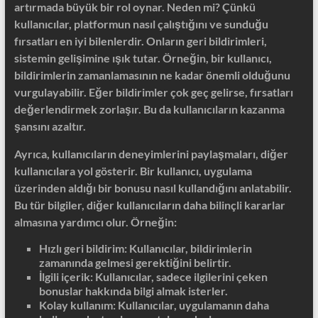
artırmada büyük bir rol oynar. Neden mi? Çünkü
kullanıcılar, platformun nasıl çalıştığını ve sunduğu
fırsatları en iyi bilenlerdir. Onların geri bildirimleri,
sistemin gelişimine ışık tutar. Örneğin, bir kullanıcı,
bildirimlerin zamanlamasının ne kadar önemli olduğunu
vurgulayabilir. Eğer bildirimler çok geç gelirse, fırsatları
değerlendirmek zorlaşır. Bu da kullanıcıların kazanma
şansını azaltır.
Ayrıca, kullanıcıların deneyimlerini paylaşmaları, diğer
kullanıcılara yol gösterir. Bir kullanıcı, uygulama
üzerinden aldığı bir bonusu nasıl kullandığını anlatabilir.
Bu tür bilgiler, diğer kullanıcıların daha bilinçli kararlar
almasına yardımcı olur. Örneğin:
Hızlı geri bildirim:
Kullanıcılar, bildirimlerin
zamanında gelmesi gerektiğini belirtir.
İlgili içerik:
Kullanıcılar, sadece ilgilerini çeken
bonuslar hakkında bilgi almak isterler.
Kolay kullanım:
Kullanıcılar, uygulamanın daha