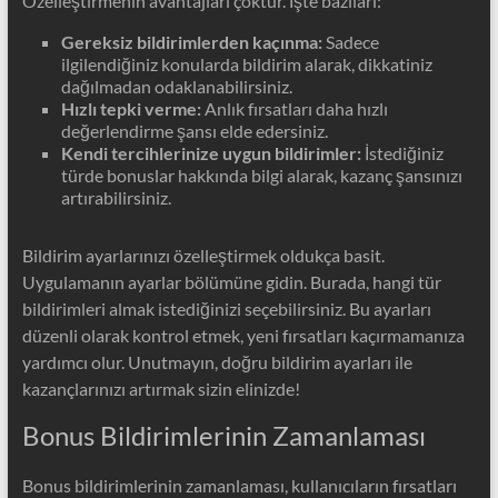
Özelleştirmenin avantajları çoktur. İşte bazıları:
Gereksiz bildirimlerden kaçınma:
Sadece
ilgilendiğiniz konularda bildirim alarak, dikkatiniz
dağılmadan odaklanabilirsiniz.
Hızlı tepki verme:
Anlık fırsatları daha hızlı
değerlendirme şansı elde edersiniz.
Kendi tercihlerinize uygun bildirimler:
İstediğiniz
türde bonuslar hakkında bilgi alarak, kazanç şansınızı
artırabilirsiniz.
Bildirim ayarlarınızı özelleştirmek oldukça basit.
Uygulamanın ayarlar bölümüne gidin. Burada, hangi tür
bildirimleri almak istediğinizi seçebilirsiniz. Bu ayarları
düzenli olarak kontrol etmek, yeni fırsatları kaçırmamanıza
yardımcı olur. Unutmayın, doğru bildirim ayarları ile
kazançlarınızı artırmak sizin elinizde!
Bonus Bildirimlerinin Zamanlaması
Bonus bildirimlerinin zamanlaması, kullanıcıların fırsatları