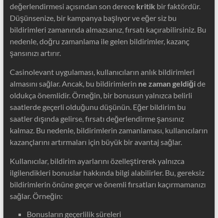
değerlendirmesi açısından son derece
kritik
bir faktördür.
Düşünsenize, bir kampanya başlıyor ve eğer siz bu
bildirimleri zamanında almazsanız, fırsatı kaçırabilirsiniz. Bu
nedenle, doğru zamanlama ile gelen bildirimler, kazanç
şansınızı artırır.
Casinolevant uygulaması, kullanıcıların anlık bildirimleri
almasını sağlar. Ancak, bu bildirimlerin
ne zaman geldiği
de
oldukça önemlidir. Örneğin, bir bonusun yalnızca belirli
saatlerde geçerli olduğunu düşünün. Eğer bildirim bu
saatler dışında gelirse, fırsatı değerlendirme şansınız
kalmaz. Bu nedenle, bildirimlerin zamanlaması, kullanıcıların
kazançlarını artırmaları için büyük bir avantaj sağlar.
Kullanıcılar, bildirim ayarlarını özelleştirerek yalnızca
ilgilendikleri bonuslar hakkında bilgi alabilirler. Bu, gereksiz
bildirimlerin önüne geçer ve önemli fırsatları kaçırmamanızı
sağlar. Örneğin:
Bonusların geçerlilik süreleri