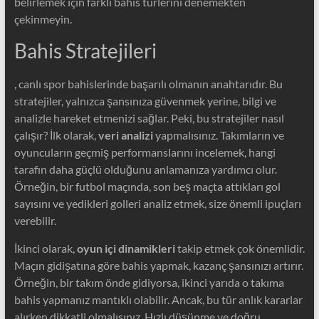
belirlemek için farklı bahis türlerini denemekten
çekinmeyin.
Bahis Stratejileri
, canlı spor bahislerinde başarılı olmanın anahtarıdır. Bu
stratejiler, yalnızca şansınıza güvenmek yerine, bilgi ve
analizle hareket etmenizi sağlar. Peki, bu stratejiler nasıl
çalışır? İlk olarak,
veri analizi
yapmalısınız. Takımların ve
oyuncuların geçmiş performanslarını incelemek, hangi
tarafın daha güçlü olduğunu anlamanıza yardımcı olur.
Örneğin, bir futbol maçında, son beş maçta attıkları gol
sayısını ve yedikleri golleri analiz etmek, size önemli ipuçları
verebilir.
İkinci olarak,
oyun içi dinamikleri
takip etmek çok önemlidir.
Maçın gidişatına göre bahis yapmak, kazanç şansınızı artırır.
Örneğin, bir takım önde gidiyorsa, ikinci yarıda o takıma
bahis yapmanız mantıklı olabilir. Ancak, bu tür anlık kararlar
alırken dikkatli olmalısınız. Hızlı düşünme ve doğru