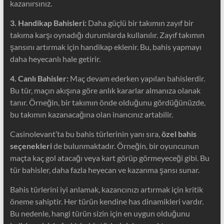
kazanırsınız.
3. Handikap Bahisleri:
Daha güçlü bir takımın zayıf bir
takıma karşı oynadığı durumlarda kullanılır. Zayıf takımın
şansını artırmak için handikap eklenir. Bu, bahis yapmayı
daha heyecanlı hale getirir.
4. Canlı Bahisler:
Maç devam ederken yapılan bahislerdir.
Bu tür, maçın akışına göre anlık kararlar almanıza olanak
tanır. Örneğin, bir takımın önde olduğunu gördüğünüzde,
bu takımın kazanacağına olan inancınız artabilir.
Casinolevant’ta bu bahis türlerinin yanı sıra,
özel bahis
seçenekleri
de bulunmaktadır. Örneğin, bir oyuncunun
maçta kaç gol atacağı veya kart görüp görmeyeceği gibi. Bu
tür bahisler, daha fazla heyecan ve kazanma şansı sunar.
Bahis türlerini iyi anlamak, kazancınızı artırmak için kritik
öneme sahiptir. Her türün kendine has dinamikleri vardır.
Bu nedenle, hangi türün sizin için en uygun olduğunu