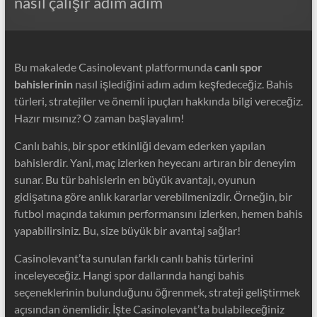
nasıl çalışır adım adım
Bu makalede Casinolevant platformunda
canlı spor
bahislerinin
nasıl işlediğini adım adım keşfedeceğiz. Bahis
türleri, stratejiler ve önemli ipuçları hakkında bilgi vereceğiz.
Hazır mısınız? O zaman başlayalım!
Canlı bahis, bir spor etkinliği devam ederken yapılan
bahislerdir. Yani, maç izlerken heyecanı artıran bir deneyim
sunar. Bu tür bahislerin en büyük avantajı, oyunun
gidişatına göre anlık kararlar verebilmenizdir. Örneğin, bir
futbol maçında takımın performansını izlerken, hemen bahis
yapabilirsiniz. Bu, size büyük bir avantaj sağlar!
Casinolevant’ta sunulan farklı canlı bahis türlerini
inceleyeceğiz. Hangi spor dallarında hangi bahis
seçeneklerinin bulunduğunu öğrenmek, strateji geliştirmek
açısından önemlidir. İşte Casinolevant’ta bulabileceğiniz