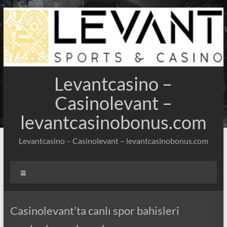
Skip
to
content
Levantcasino –
Casinolevant –
levantcasinobonus.com
Levantcasino – Casinolevant – levantcasinobonus.com
Menü
Casinolevant’ta canlı spor bahisleri