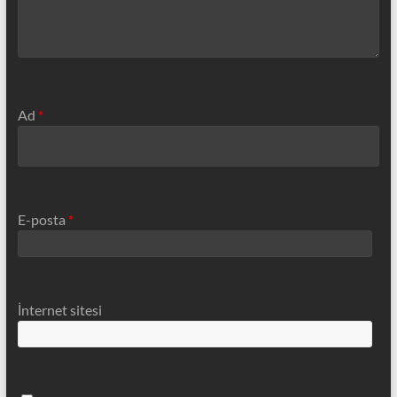
Ad
*
E-posta
*
İnternet sitesi