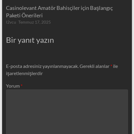
Casinolevant Amatör Bahisçiler için Başlangıç
Paketi Önerileri
l2vcu
Temmuz 17, 2025
Bir yanıt yazın
E-posta adresiniz yayınlanmayacak.
Gerekli alanlar
*
ile
işaretlenmişlerdir
Yorum
*