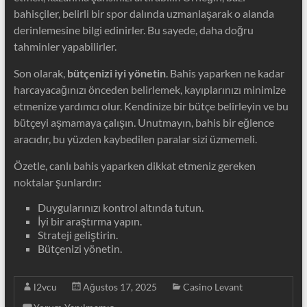
bahisçiler, belirli bir spor dalında uzmanlaşarak o alanda
derinlemesine bilgi edinirler. Bu sayede, daha doğru
tahminler yapabilirler.
Son olarak,
bütçenizi iyi yönetin
. Bahis yaparken ne kadar
harcayacağınızı önceden belirlemek, kayıplarınızı minimize
etmenize yardımcı olur. Kendinize bir bütçe belirleyin ve bu
bütçeyi aşmamaya çalışın. Unutmayın, bahis bir eğlence
aracıdır, bu yüzden kaybedilen paralar sizi üzmemeli.
Özetle, canlı bahis yaparken dikkat etmeniz gereken
noktalar şunlardır:
Duygularınızı kontrol altında tutun.
İyi bir araştırma yapın.
Strateji geliştirin.
Bütçenizi yönetin.
l2vcu
Ağustos 17, 2025
Casino Levant