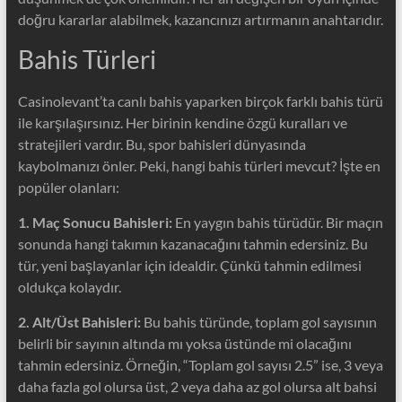
doğru kararlar alabilmek, kazancınızı artırmanın anahtarıdır.
Bahis Türleri
Casinolevant’ta canlı bahis yaparken birçok farklı bahis türü
ile karşılaşırsınız. Her birinin kendine özgü kuralları ve
stratejileri vardır. Bu, spor bahisleri dünyasında
kaybolmanızı önler. Peki, hangi bahis türleri mevcut? İşte en
popüler olanları:
1. Maç Sonucu Bahisleri:
En yaygın bahis türüdür. Bir maçın
sonunda hangi takımın kazanacağını tahmin edersiniz. Bu
tür, yeni başlayanlar için idealdir. Çünkü tahmin edilmesi
oldukça kolaydır.
2. Alt/Üst Bahisleri:
Bu bahis türünde, toplam gol sayısının
belirli bir sayının altında mı yoksa üstünde mi olacağını
tahmin edersiniz. Örneğin, “Toplam gol sayısı 2.5” ise, 3 veya
daha fazla gol olursa üst, 2 veya daha az gol olursa alt bahsi