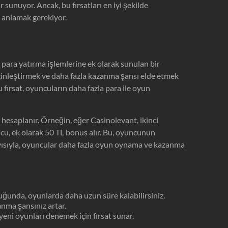
 sunuyor. Ancak, bu fırsatları en iyi şekilde
i anlamak gerekiyor.
i para yatırma işlemlerine ek olarak sunulan bir
ginleştirmek ve daha fazla kazanma şansı elde etmek
 fırsat, oyuncuların daha fazla para ile oyun
la hesaplanır. Örneğin, eğer Casinolevant, ikinci
u, ek olarak 50 TL bonus alır. Bu, oyuncunun
yısıyla, oyuncular daha fazla oyun oynama ve kazanma
uğunda, oyunlarda daha uzun süre kalabilirsiniz.
nma şansınız artar.
yeni oyunları denemek için fırsat sunar.