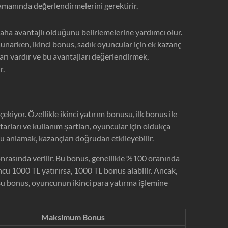
zamanında değerlendirmelerini gerektirir.
daha avantajlı olduğunu belirlemelerine yardımcı olur.
unarken, ikinci bonus, sadık oyuncular için ek kazanç
ları vardır ve bu avantajları değerlendirmek,
r.
ekiyor. Özellikle ikinci yatırım bonusu, ilk bonus ile
utarları ve kullanım şartları, oyuncular için oldukça
 anlamak, kazançları doğrudan etkileyebilir.
onrasında verilir. Bu bonus, genellikle %100 oranında
ncu 1000 TL yatırırsa, 1000 TL bonus alabilir. Ancak,
. Bu bonus, oyuncunun ikinci para yatırma işlemine
Maksimum Bonus