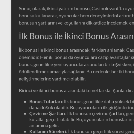
Sonuç olarak, ikinci yatırım bonusu, Casinolevant’ta oyun
bonusu kullanarak, oyuncular hem deneyimlerini artırır 
bonusun şartlarını ve koşullarını dikkatlice incelemek, en
İlk Bonus ile İkinci Bonus Arası
İlk bonus ile ikinci bonus arasındaki farkları anlamak, Cas
önemlidir. Her iki bonus da oyunculara cazip avantajlar sun
bonus, genellikle yeni oyunculara sunulan bir teşvikken,
ödüllendirmek amacıyla sağlanır. Bu nedenle, her iki bonus
geliştirmelerine yardımcı olabilir.
Birinci ve ikinci bonus arasındaki temel farklar şunlardır:
Bonus Tutarları:
İlk bonus genellikle daha yüksek bir
daha düşük olabilir. Bu, oyuncuların ilk girişimlerin
Çevirme Şartları:
İlk bonusun çevirme şartları, genel
kurallar geçerli olabilir. Bu, oyuncuların bonusları
anlamına gelir.
Kullanım Süreleri:
İlk bonusun geçerlilik süresi genel