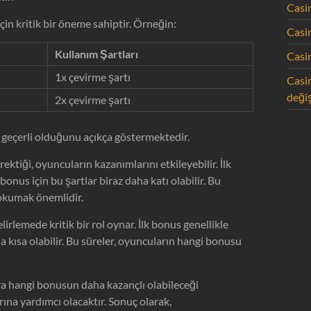
Casin
çin kritik bir öneme sahiptir. Örneğin:
Casin
Kullanım Şartları
Casin
1x çevirme şartı
Casin
değiş
2x çevirme şartı
a geçerli olduğunu açıkça göstermektedir.
ktiği, oyuncuların kazanımlarını etkileyebilir. İlk
onus için bu şartlar biraz daha katı olabilir. Bu
 okumak önemlidir.
elirlemede kritik bir rol oynar. İlk bonus genellikle
 kısa olabilir. Bu süreler, oyuncuların hangi bonusu
ra hangi bonusun daha kazançlı olabileceği
ına yardımcı olacaktır. Sonuç olarak,