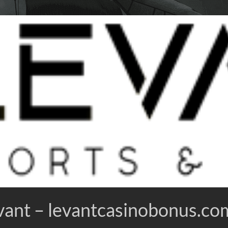
vant – levantcasinobonus.co