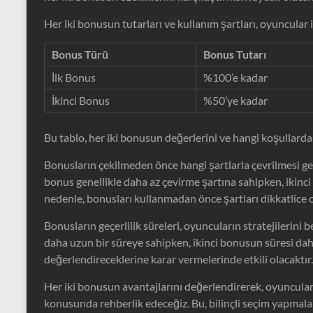
Her iki bonusun tutarları ve kullanım şartları, oyuncular i
Bonus Türü
Bonus Tutarı
İlk Bonus
%100’e kadar
İkinci Bonus
%50’ye kadar
Bu tablo, her iki bonusun değerlerini ve hangi koşullard
Bonusların çekilmeden önce hangi şartlarla çevrilmesi gere
bonus genellikle daha az çevirme şartına sahipken, ikinci b
nedenle, bonusları kullanmadan önce şartları dikkatlice
Bonusların geçerlilik süreleri, oyuncuların stratejilerini b
daha uzun bir süreye sahipken, ikinci bonusun süresi daha
değerlendireceklerine karar vermelerinde etkili olacaktır.
Her iki bonusun avantajlarını değerlendirerek, oyuncula
konusunda rehberlik edeceğiz. Bu, bilinçli seçim yapmalar