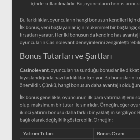
içinde kullanılmalıdır. Bu, oyuncuların bonuslarını 
Bu farklılıklar, oyuncuların hangi bonusun kendileri için 
İlk bonus, yeni başlayanlar için mükemmel bir başlangıç s
fırsatları yaratır. Her iki bonusun da kendine has avantaj
oyuncuların Casinolevant deneyimlerini zenginleştirebili
Bonus Tutarları ve Şartları
Casinolevant
, oyuncularına sunduğu bonuslar ile dikkat ç
kıyaslandığında bazı farklılıklar içeriyor. Bu bonusların t
önemlidir. Çünkü, hangi bonusun daha avantajlı olduğunu
İlk bonus genellikle, oyuncunun ilk para yatırma işlemi s
olup, maksimum bir tutar ile sınırlıdır. Örneğin, eğer oyu
ikinci yatırım bonusu daha farklı bir yaklaşım sergiliyor
bağlı olarak değişiklik gösterebilir. Örneğin:
Yatırım Tutarı
Bonus Oranı