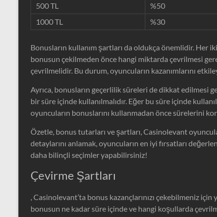
500 TL
%50
1000 TL
%30
Bonusların kullanım şartları da oldukça önemlidir. Her iki
bonusun çekilmeden önce hangi miktarda çevrilmesi gerekt
çevrilmelidir. Bu durum, oyuncuların kazanımlarını etkiley
Ayrıca, bonusların geçerlilik süreleri de dikkat edilmesi g
bir süre içinde kullanılmalıdır. Eğer bu süre içinde kullanı
oyuncuların bonuslarını kullanmadan önce sürelerini kon
Özetle, bonus tutarları ve şartları, Casinolevant oyuncula
detaylarını anlamak, oyuncuların en iyi fırsatları değerle
daha bilinçli seçimler yapabilirsiniz!
Çevirme Şartları
, Casinolevant’ta bonus kazançlarınızı çekebilmeniz için y
bonusun ne kadar süre içinde ve hangi koşullarda çevrilm