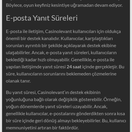
Böylece, oyun keyfiniz kesintiye uğramadan devam ediyor.
E-posta Yanıt Süreleri
E-posta ile iletişim, Casinolevant kullanıcıları için oldukça
önemli bir destek kanalıdır. Kullanıcılar, karşılaştıkları
sorunları ayrıntılı bir şekilde açıklayarak destek ekibine
ulaşabilirler. Ancak, e-posta yanıt süreleri, kullanıcıların
beklediği kadar hızlı olmayabilir. Genellikle, e-posta ile
yapılan iletişimde yanıt süresi
24 saat
içinde gerçekleşir. Bu
süre, kullanıcıların sorunlarını beklemeden çözmelerine
olanak tanır.
Bu yanıt süresi, Casinolevant’ın destek ekibinin
yoğunluğuna bağlı olarak değişiklik gösterebilir. Örneğin,
yoğun dönemlerde yanıt süreleri uzayabilir. Ancak,
genellikle kullanıcılar, e-postalarını gönderdikten sonra kısa
bir süre içinde geri dönüş almayı bekleyebilirler. Bu, kullanıcı
memnuniyetini artıran bir faktördür.