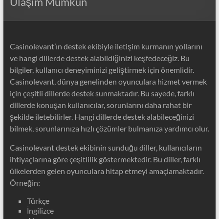
Ulaşım Mümkün
Casinolevant’ın destek ekibiyle iletişim kurmanın yollarını
ve hangi dillerde destek alabildiğinizi keşfedeceğiz. Bu
bilgiler, kullanıcı deneyiminizi geliştirmek için önemlidir.
Casinolevant, dünya genelinden oyunculara hizmet vermek
için çeşitli dillerde destek sunmaktadır. Bu sayede, farklı
dillerde konuşan kullanıcılar, sorunlarını daha rahat bir
şekilde iletebilirler. Hangi dillerde destek alabileceğinizi
bilmek, sorunlarınıza hızlı çözümler bulmanıza yardımcı olur.
Casinolevant destek ekibinin sunduğu diller, kullanıcıların
ihtiyaçlarına göre çeşitlilik göstermektedir. Bu diller, farklı
ülkelerden gelen oyunculara hitap etmeyi amaçlamaktadır.
Örneğin:
Türkçe
İngilizce