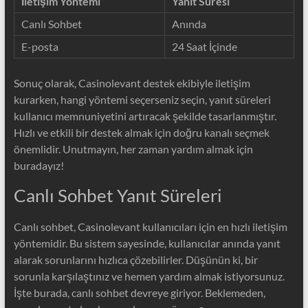
İletişim Yöntemi
Yanıt Süresi
Canlı Sohbet
Anında
E-posta
24 Saat İçinde
Sonuç olarak, Casinolevant destek ekibiyle iletişim
kurarken, hangi yöntemi seçerseniz seçin, yanıt süreleri
kullanıcı memnuniyetini artıracak şekilde tasarlanmıştır.
Hızlı ve etkili bir destek almak için doğru kanalı seçmek
önemlidir. Unutmayın, her zaman yardım almak için
buradayız!
Canlı Sohbet Yanıt Süreleri
Canlı sohbet, Casinolevant kullanıcıları için en hızlı iletişim
yöntemidir. Bu sistem sayesinde, kullanıcılar anında yanıt
alarak sorunlarını hızlıca çözebilirler. Düşünün ki, bir
sorunla karşılaştınız ve hemen yardım almak istiyorsunuz.
İşte burada, canlı sohbet devreye giriyor. Beklemeden,