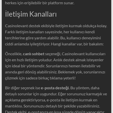
herkes için erişilebilir bir platform sunar.
İletişim Kanalları
Casinolevant destek ekibiyle iletişim kurmak oldukça kolay.
Farklı iletişim kanalları sayesinde, her kullanıcı kendi
tercihlerine göre yardım alabilir. Bu, kullanıcı deneyimini
ciddi anlamda iyileştiriyor. Hangi kanallar var, bir bakalım:
Öncelikle,
canlı sohbet
seçeneği, Casinolevant kullanıcıları
için en hızlı iletişim yoludur. Anlık destek almak isteyenler
için ideal bir yöntemdir. Sorunlarınızı hemen iletebilir ve
anında geri dönüş alabilirsiniz. Beklemek yok, sorunlarınızı
çözmek için sadece birkaç tıklama yeterli!
Bir diğer seçenek ise
e-posta desteği
. Bu yöntem, daha
detaylı sorunlar için uygundur. Eğer sorununuz karmaşık ve
açıklama gerektiriyorsa, e-posta ile iletişim kurmak en
mantıklısı. Sorununuzu detaylı bir şekilde yazabilirsiniz.
Destek ekibi, e-postanıza en kısa sürede dönüş yapacaktır.