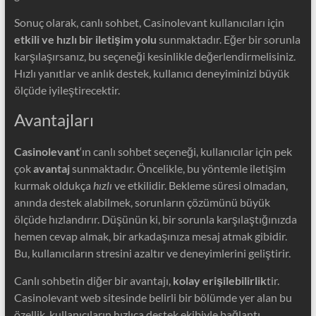
Sonuç olarak, canlı sohbet, Casinolevant kullanıcıları için
etkili ve hızlı bir iletişim yolu
sunmaktadır. Eğer bir sorunla
karşılaşırsanız, bu seçeneği kesinlikle değerlendirmelisiniz.
Hızlı yanıtlar ve anlık destek, kullanıcı deneyiminizi büyük
ölçüde iyileştirecektir.
Avantajları
Casinolevant
‘ın canlı sohbet seçeneği, kullanıcılar için pek
çok
avantaj
sunmaktadır. Öncelikle, bu yöntemle iletişim
kurmak oldukça
hızlı
ve etkilidir. Bekleme süresi olmadan,
anında destek alabilmek, sorunların çözümünü büyük
ölçüde hızlandırır. Düşünün ki, bir sorunla karşılaştığınızda
hemen cevap almak, bir arkadaşınıza mesaj atmak gibidir.
Bu, kullanıcıların stresini azaltır ve deneyimlerini geliştirir.
Canlı sohbetin diğer bir avantajı,
kolay erişilebilirlik
tir.
Casinolevant web sitesinde belirli bir bölümde yer alan bu
özellik, kullanıcıların hızlıca destek ekibiyle bağlantı