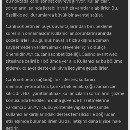
bu noktada, canlı sohbet devreye giriyor. Kullanıcılar,
sorunlarını anında iletebilir ve hızlı yanıtlar alabilirler. Bu,
özellikle acil durumlarda büyük bir avantaj sağlar.
Canlı sohbetin en büyük avantajlarından biri, bekleme
süresinin olmamasıdır. Kullanıcılar, sorunlarını
anında
çözebilirler
. Bu, günlük hayatın hızlı akışında zaman
kaybetmeden yardım almak isteyenler için oldukça
önemlidir. Ayrıca, canlı sohbet özelliği, Casinolevant web
sitesinde belirli bir bölümde yer alır. Kullanıcılar, bu bölüme
giderek kolayca destek ekibiyle iletişime geçebilirler.
Canlı sohbetin sağladığı hızlı destek, kullanıcı
memnuniyetini artırır. Çünkü beklemek, çoğu zaman can
sıkıcıdır. Hızlı yanıtlar almak, kullanıcıların sorunlarını çözme
konusunda kendilerini daha güvende hissetmelerine
yardımcı olur. Ayrıca, bu yöntemle yapılan iletişimde,
kullanıcılar karşılarındaki destek temsilcisi ile doğrudan
etkileşimde bulunabilirler. Bu da, iletişimi daha kişisel hale
getirir.