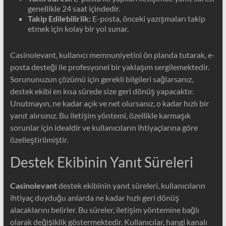
genellikle 24 saat içindedir.
Takip Edilebilirlik:
E-posta, önceki yazışmaları takip
etmek için kolay bir yol sunar.
Casinolevant, kullanıcı memnuniyetini ön planda tutarak, e-
posta desteği ile profesyonel bir yaklaşım sergilemektedir.
Sorununuzun çözümü için gerekli bilgileri sağlarsanız,
destek ekibi en kısa sürede size geri dönüş yapacaktır.
Unutmayın, ne kadar açık ve net olursanız, o kadar hızlı bir
yanıt alırsınız. Bu iletişim yöntemi, özellikle karmaşık
sorunlar için idealdir ve kullanıcıların ihtiyaçlarına göre
özelleştirilmiştir.
Destek Ekibinin Yanıt Süreleri
Casinolevant
destek ekibinin yanıt süreleri, kullanıcıların
ihtiyaç duyduğu anlarda ne kadar hızlı geri dönüş
alacaklarını belirler. Bu süreler, iletişim yöntemine bağlı
olarak değişiklik göstermektedir. Kullanıcılar, hangi kanalı