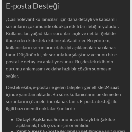
E-posta Desteği
, Casinolevant kullanıcıları için daha detaylı ve kapsamlı
sorunların çözümünde oldukça etkili bir iletişim yoludur.
Kullanıcılar, yaşadıkları sorunları açık ve net bir şekilde
ifade ederek destek ekibine ulaşabilirler. Bu yöntem,
kullanıcıların sorunlarını daha iyi açıklamalarına olanak
tanır. Düşünün ki, bir sorunla karşılaştınız ve bunu bir e-
posta ile detaylıca anlatıyorsunuz. Bu, destek ekibinin
durumu anlamasını ve daha hızlı bir çözüm sunmasını
sağlar.
Destek ekibi, e-posta ile gelen talepleri genellikle
24 saat
içinde yanıtlamaktadır. Bu süre, kullanıcıların beklemeden
sorunlarını çözmelerine olanak tanır. E-posta desteği ile
ilgili bazı önemli noktalar şunlardır:
Detaylı Açıklama:
Sorununuzu detaylı bir şekilde
açıklamak, hızlı çözüm için önemlidir.
Yanıt Süresi:
E-posta ile yapılan iletişimde yanıt süresi