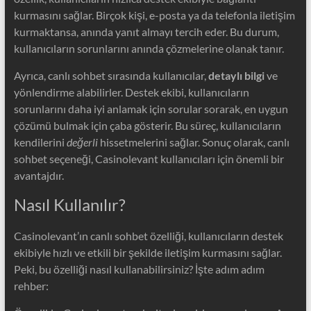
kurmasını sağlar. Birçok kişi, e-posta ya da telefonla iletişim
kurmaktansa, anında yanıt almayı tercih eder. Bu durum,
kullanıcıların sorunlarını anında çözmelerine olanak tanır.
Ayrıca, canlı sohbet sırasında kullanıcılar,
detaylı bilgi
ve
yönlendirme alabilirler. Destek ekibi, kullanıcıların
sorunlarını daha iyi anlamak için sorular sorarak, en uygun
çözümü bulmak için çaba gösterir. Bu süreç, kullanıcıların
kendilerini
değerli
hissetmelerini sağlar. Sonuç olarak, canlı
sohbet seçeneği, Casinolevant kullanıcıları için önemli bir
avantajdır.
Nasıl Kullanılır?
Casinolevant’ın canlı sohbet özelliği, kullanıcıların destek
ekibiyle hızlı ve etkili bir şekilde iletişim kurmasını sağlar.
Peki, bu özelliği nasıl kullanabilirsiniz? İşte adım adım
rehber: