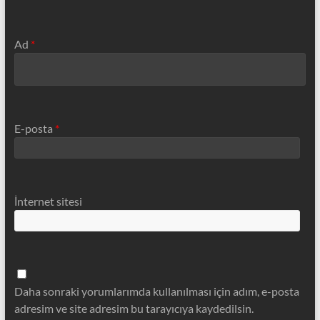
Ad
*
E-posta
*
İnternet sitesi
Daha sonraki yorumlarımda kullanılması için adım, e-posta
adresim ve site adresim bu tarayıcıya kaydedilsin.