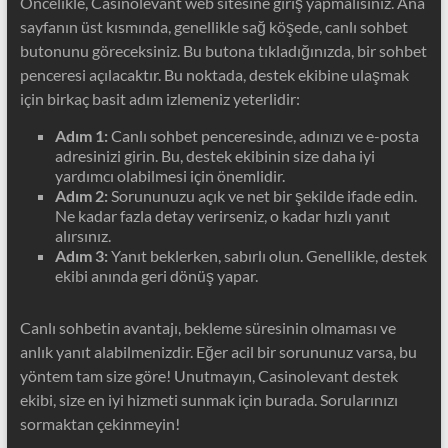
Öncelikle, Casinolevant web sitesine giriş yapmalısınız. Ana
sayfanın üst kısmında, genellikle sağ köşede, canlı sohbet
butonunu göreceksiniz. Bu butona tıkladığınızda, bir sohbet
penceresi açılacaktır. Bu noktada, destek ekibine ulaşmak
için birkaç basit adım izlemeniz yeterlidir:
Adım 1:
Canlı sohbet penceresinde, adınızı ve e-posta
adresinizi girin. Bu, destek ekibinin size daha iyi
yardımcı olabilmesi için önemlidir.
Adım 2:
Sorununuzu açık ve net bir şekilde ifade edin.
Ne kadar fazla detay verirseniz, o kadar hızlı yanıt
alırsınız.
Adım 3:
Yanıt beklerken, sabırlı olun. Genellikle, destek
ekibi anında geri dönüş yapar.
Canlı sohbetin avantajı, bekleme süresinin olmaması ve
anlık yanıt alabilmenizdir. Eğer acil bir sorununuz varsa, bu
yöntem tam size göre! Unutmayın, Casinolevant destek
ekibi, size en iyi hizmeti sunmak için burada. Sorularınızı
sormaktan çekinmeyin!